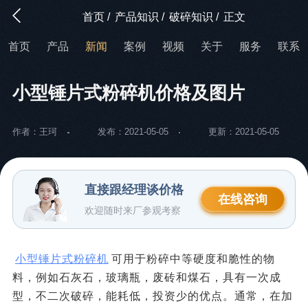
首页
/
产品知识
/
破碎知识
/
正文
首页
产品
新闻
案例
视频
关于
服务
联系
小型锤片式粉碎机价格及图片
作者：王珂
发布：2021-05-05
更新：2021-05-05
直接跟经理谈价格
在线咨询
欢迎随时来厂参观考察
小型锤片式粉碎机
可用于粉碎中等硬度和脆性的物
料，例如石灰石，玻璃瓶，废砖和煤石，具有一次成
型，不二次破碎，能耗低，投资少的优点。通常，在加