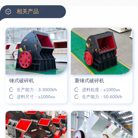
42分钟前
蒋先生留言：硬岩颚式破碎机带不带电机？
相关产品
3分钟前
王先生留言：水泥厂熟料能破碎吗？推荐用什么机器？
6分钟前
姚女士留言：这款破碎机一小时产能多大？是用电的还是燃油的？
12分钟前
宋先生留言：50吨左右的制砂机大概什么价位？
16分钟前
柳先生留言：洗石英砂全套设备有哪些？
锤式破碎机
重锤式破碎机
生产能力：3-3000t/h
进料粒度：≤1000㎜
进料尺寸：≤1000㎜
生产能力：50-600t/h