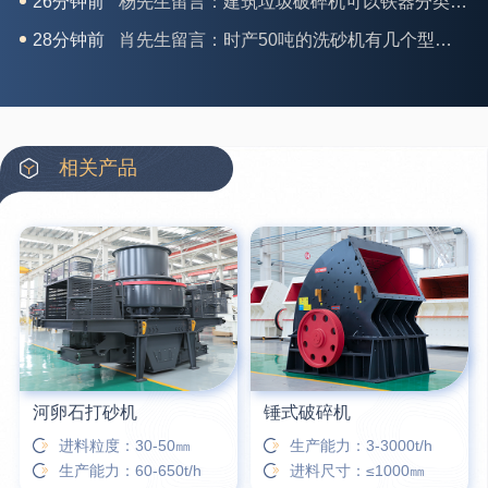
28分钟前
肖先生留言：时产50吨的洗砂机有几个型号？
31分钟前
马女士留言：我想咨询一条生产线，你们能做吗？
35分钟前
龚先生留言：处理河石、花岗岩的500*750颚破机什么价位？
39分钟前
翟先生留言：石头碎沙设备和洗砂设备有吗？
42分钟前
蒋先生留言：硬岩颚式破碎机带不带电机？
相关产品
3分钟前
王先生留言：水泥厂熟料能破碎吗？推荐用什么机器？
6分钟前
姚女士留言：这款破碎机一小时产能多大？是用电的还是燃油的？
12分钟前
宋先生留言：50吨左右的制砂机大概什么价位？
16分钟前
柳先生留言：洗石英砂全套设备有哪些？
河卵石打砂机
锤式破碎机
进料粒度：30-50㎜
生产能力：3-3000t/h
生产能力：60-650t/h
进料尺寸：≤1000㎜