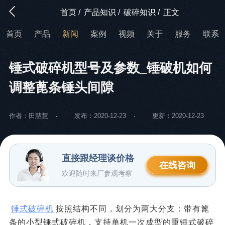
首页
/
产品知识
/
破碎知识
/
正文
首页
产品
新闻
案例
视频
关于
服务
联系
锤式破碎机型号及参数_锤破机如何
调整蓖条锤头间隙
作者：田慧慧
发布：2020-12-23
更新：2020-12-23
直接跟经理谈价格
在线咨询
欢迎随时来厂参观考察
锤式破碎机
按照结构不同，划分为两大分支：带有篦
条的小型锤式破碎机，支持单机一次成型的重锤式破碎