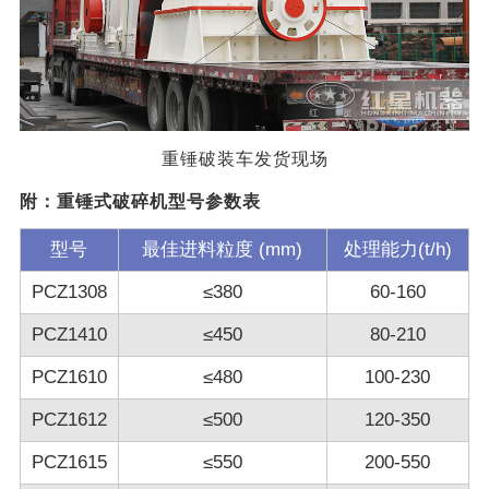
重锤破装车发货现场
附：重锤式破碎机型号参数表
型号
最佳进料粒度 (mm)
处理能力(t/h)
PCZ1308
≤380
60-160
PCZ1410
≤450
80-210
PCZ1610
≤480
100-230
PCZ1612
≤500
120-350
PCZ1615
≤550
200-550