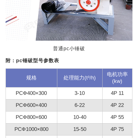
普通pc小锤破
附：pc锤破型号参数表
电机功率
规格
处理能力(t³/h)
(kw)
PCΦ400×300
3-10
4P 11
PCΦ600×400
6-22
4P 22
PCΦ800×600
10-40
4P 55
PCΦ1000×800
15-50
4P 75