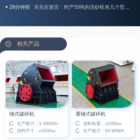
31分钟前
马女士留言：我想咨询一条生产线，你们能做吗？
35分钟前
龚先生留言：处理河石、花岗岩的500*750颚破机什么价位？
39分钟前
翟先生留言：石头碎沙设备和洗砂设备有吗？
42分钟前
蒋先生留言：硬岩颚式破碎机带不带电机？
相关产品
3分钟前
王先生留言：水泥厂熟料能破碎吗？推荐用什么机器？
6分钟前
姚女士留言：这款破碎机一小时产能多大？是用电的还是燃油的？
12分钟前
宋先生留言：50吨左右的制砂机大概什么价位？
16分钟前
柳先生留言：洗石英砂全套设备有哪些？
锤式破碎机
重锤式破碎机
生产能力：3-3000t/h
进料粒度：≤1000㎜
进料尺寸：≤1000㎜
生产能力：50-600t/h