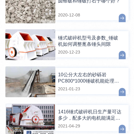
圆锥破和锤破打石子哪个好？
2020-12-08
锤式破碎机型号及参数_锤破
机如何调整蓖条锤头间隙
2020-12-23
10公分大左右的砂砾岩
PC800*1000锤破机能处理
吗？
2021-01-23
1416锤式破碎机日生产量可达
多少，配多大的电机能满足破
碎生产需要？
2021-04-29