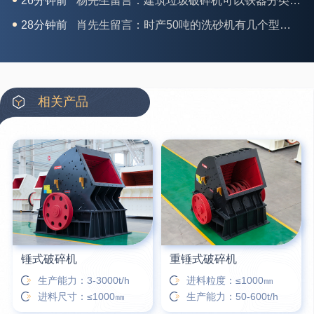
28分钟前
肖先生留言：时产50吨的洗砂机有几个型号？
31分钟前
马女士留言：我想咨询一条生产线，你们能做吗？
35分钟前
龚先生留言：处理河石、花岗岩的500*750颚破机什么价位？
39分钟前
翟先生留言：石头碎沙设备和洗砂设备有吗？
相关产品
42分钟前
蒋先生留言：硬岩颚式破碎机带不带电机？
3分钟前
王先生留言：水泥厂熟料能破碎吗？推荐用什么机器？
6分钟前
姚女士留言：这款破碎机一小时产能多大？是用电的还是燃油的？
12分钟前
宋先生留言：50吨左右的制砂机大概什么价位？
锤式破碎机
重锤式破碎机
生产能力：3-3000t/h
进料粒度：≤1000㎜
进料尺寸：≤1000㎜
生产能力：50-600t/h