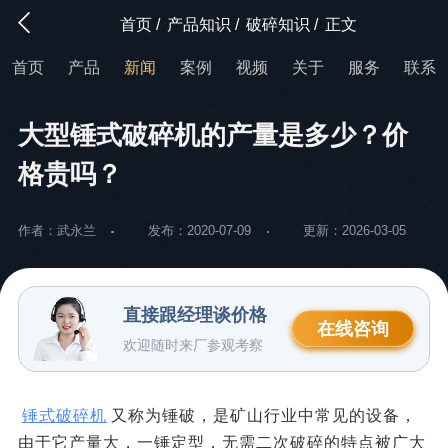
首页
/
产品知识
/
破碎知识
/
正文
首页
产品
新闻
案例
视频
关于
服务
联系
大型锤式破碎机的产量是多少？价
格贵吗？
作者：武永兰
发布：2020-07-09
更新：2026-03-05
直接跟经理谈价格
在线咨询
欢迎随时来厂参观考察
锤式破碎机
又称为锤破，是矿山行业中常见的设备，
由于它产量大，一锤定型，无需二次破碎的特点被广大