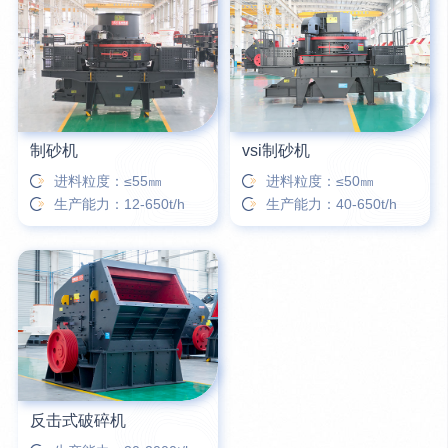
16分钟前
柳先生留言：洗石英砂全套设备有哪些？
26分钟前
杨先生留言：建筑垃圾破碎机可以铁器分类吗？
制砂机
vsi制砂机
进料粒度：≤55㎜
进料粒度：≤50㎜
生产能力：12-650t/h
生产能力：40-650t/h
反击式破碎机