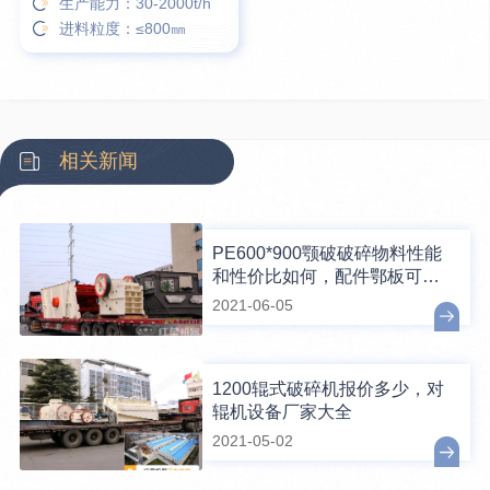
生产能力：30-2000t/h
进料粒度：≤800㎜
相关新闻
PE600*900颚破破碎物料性能
和性价比如何，配件鄂板可换
吗？
2021-06-05
1200辊式破碎机报价多少，对
辊机设备厂家大全
2021-05-02