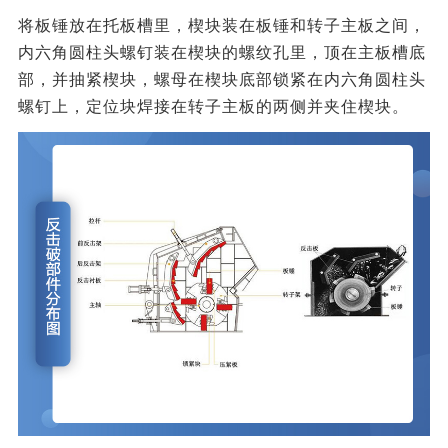
将板锤放在托板槽里，楔块装在板锤和转子主板之间，
内六角圆柱头螺钉装在楔块的螺纹孔里，顶在主板槽底
部，并抽紧楔块，螺母在楔块底部锁紧在内六角圆柱头
螺钉上，定位块焊接在转子主板的两侧并夹住楔块。