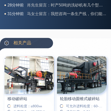
28分钟前
肖先生留言：时产50吨的洗砂机有几个型号？
31分钟前
马女士留言：我想咨询一条生产线，你们能做吗？
35分钟前
龚先生留言：处理河石、花岗岩的500*750颚破机什么价位？
39分钟前
翟先生留言：石头碎沙设备和洗砂设备有吗？
42分钟前
蒋先生留言：硬岩颚式破碎机带不带电机？
相关产品
3分钟前
王先生留言：水泥厂熟料能破碎吗？推荐用什么机器？
6分钟前
姚女士留言：这款破碎机一小时产能多大？是用电的还是燃油的？
12分钟前
宋先生留言：50吨左右的制砂机大概什么价位？
16分钟前
柳先生留言：洗石英砂全套设备有哪些？
移动破碎站
轮胎移动圆锥式破碎站
进料粒度：≤800㎜
可允许进料粒度：60-450㎜