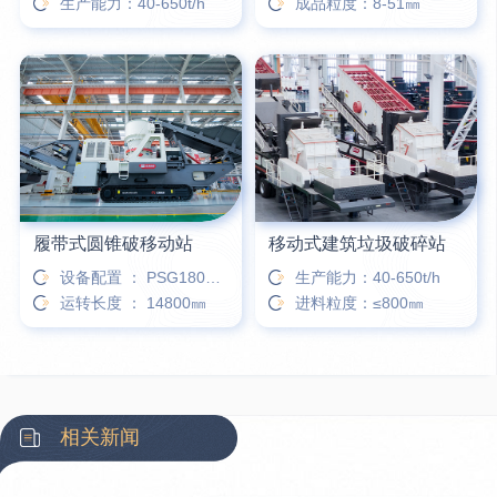
生产能力：40-650t/h
成品粒度：8-51㎜
履带式圆锥破移动站
移动式建筑垃圾破碎站
设备配置 ： PSG180、HP300
生产能力：40-650t/h
运转长度 ： 14800㎜
进料粒度：≤800㎜
相关新闻