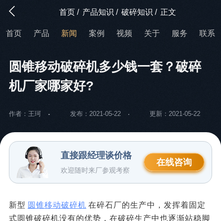
首页
/
产品知识
/
破碎知识
/
正文
首页
产品
新闻
案例
视频
关于
服务
联系
圆锥移动破碎机多少钱一套？破碎
机厂家哪家好?
作者：王珂
发布：2021-05-22
更新：2021-05-22
直接跟经理谈价格
在线咨询
欢迎随时来厂参观考察
新型
圆锥移动破碎机
在碎石厂的生产中，发挥着固定
式圆锥破碎机没有的优势，在破碎生产中也逐渐站稳脚