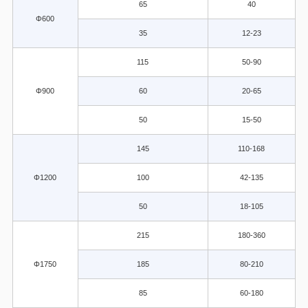
65
40
Φ600
35
12-23
115
50-90
Φ900
60
20-65
50
15-50
145
110-168
Φ1200
100
42-135
50
18-105
215
180-360
Φ1750
185
80-210
85
60-180