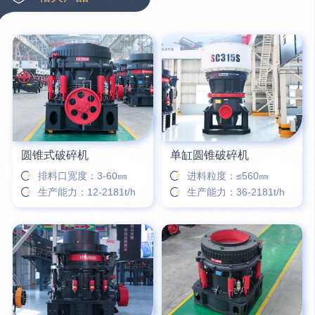
3分钟前
王先生留言：水泥厂熟料能破碎吗？推荐用什么机器？
6分钟前
姚女士留言：这款破碎机一小时产能多大？是用电的还是燃油的？
12分钟前
宋先生留言：50吨左右的制砂机大概什么价位？
16分钟前
柳先生留言：洗石英砂全套设备有哪些？
圆锥式破碎机
单缸圆锥破碎机
排料口宽度：3-60㎜
进料粒度：≤560㎜
生产能力：12-2181t/h
生产能力：36-2181t/h