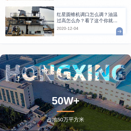
红星圆锥机调口怎么调？油温
过高怎么办？看了这个你就懂
了
2020-12-04
50W+
占地50万平方米