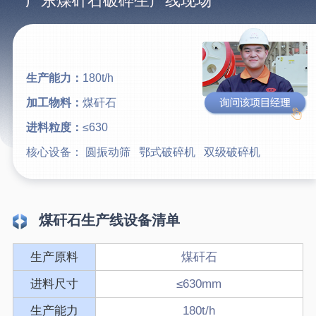
广东煤矸石破碎生产线现场
生产能力：
180t/h
加工物料：
煤矸石
进料粒度：
≤630
核心设备：
圆振动筛
鄂式破碎机
双级破碎机
煤矸石生产线设备清单
生产原料
煤矸石
进料尺寸
≤630mm
生产能力
180t/h