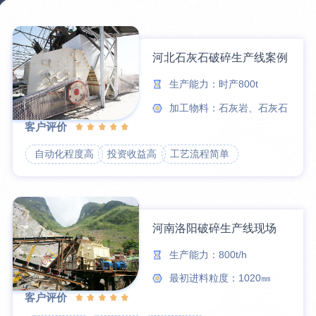
3分钟前
王先生留言：水泥厂熟料能破碎吗？推荐用什么机器？
6分钟前
姚女士留言：这款破碎机一小时产能多大？是用电的还是燃油的？
河北石灰石破碎生产线案例
12分钟前
宋先生留言：50吨左右的制砂机大概什么价位？
生产能力：时产800t
加工物料：石灰岩、石灰石
客户评价
自动化程度高
投资收益高
工艺流程简单
河南洛阳破碎生产线现场
生产能力：800t/h
最初进料粒度：1020㎜
客户评价