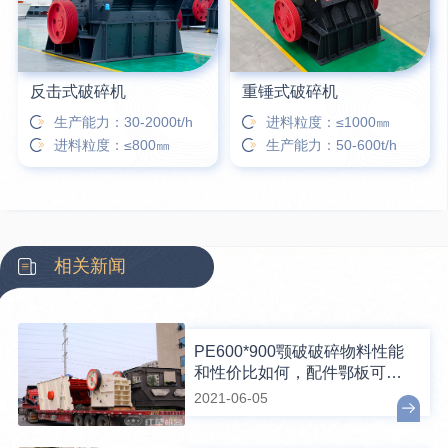
反击式破碎机
重锤式破碎机
生产能力：30-2000t/h
进料粒度：≤1000㎜
进料粒度：≤800㎜
生产能力：50-600t/h
相关新闻
PE600*900颚破破碎物料性能
和性价比如何，配件鄂板可换
吗？
2021-06-05