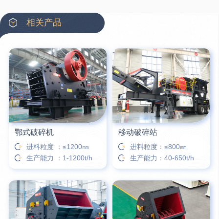
42分钟前
蒋先生留言：硬岩颚式破碎机带不带电机？
相关产品
3分钟前
王先生留言：水泥厂熟料能破碎吗？推荐用什么机器？
6分钟前
姚女士留言：这款破碎机一小时产能多大？是用电的还是燃油的？
12分钟前
宋先生留言：50吨左右的制砂机大概什么价位？
16分钟前
柳先生留言：洗石英砂全套设备有哪些？
鄂式破碎机
移动破碎站
进料粒度 ：≤1200㎜
进料粒度：≤800㎜
生产能力 ：1-1200t/h
生产能力：40-650t/h