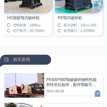
HD德版颚式破碎机
PE颚式破碎机
进料粒度：≤900㎜
最大进料：125㎜-1500㎜
生产能力：50-750t/h
处理能力：1-2200t/h
相关新闻
PE600*900颚破破碎物料性能
和性价比如何，配件鄂板可换
吗？
2021-06-05