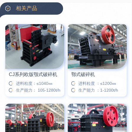
42分钟前
蒋先生留言：硬岩颚式破碎机带不带电机？
相关产品
3分钟前
王先生留言：水泥厂熟料能破碎吗？推荐用什么机器？
6分钟前
姚女士留言：这款破碎机一小时产能多大？是用电的还是燃油的？
12分钟前
宋先生留言：50吨左右的制砂机大概什么价位？
16分钟前
柳先生留言：洗石英砂全套设备有哪些？
CJ系列欧版颚式破碎机
鄂式破碎机
进料粒度：≤1040㎜
进料粒度 ：≤1200㎜
生产能力： 105-1280t/h
生产能力 ：1-1200t/h