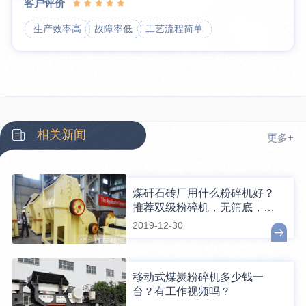
客户评价
生产效率高
故障率低
工艺流程简单
相关新闻
更多+
煤矸石砖厂用什么粉碎机好？
推荐双级粉碎机，无筛底，效
率更高
2019-12-30
移动式煤炭粉碎机多少钱一
台？有工作视频吗？