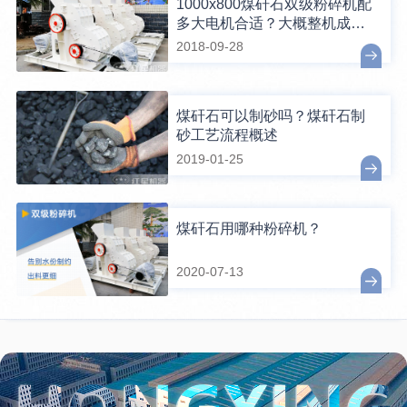
1000x800煤矸石双级粉碎机配
多大电机合适？大概整机成本
价多钱
2018-09-28
煤矸石可以制砂吗？煤矸石制
砂工艺流程概述
2019-01-25
煤矸石用哪种粉碎机？
2020-07-13