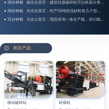
28分钟前
肖先生留言：时产50吨的洗砂机有几个型号？
31分钟前
马女士留言：我想咨询一条生产线，你们能做吗？
35分钟前
龚先生留言：处理河石、花岗岩的500*750颚破机什么价位？
39分钟前
翟先生留言：石头碎沙设备和洗砂设备有吗？
42分钟前
蒋先生留言：硬岩颚式破碎机带不带电机？
3分钟前
王先生留言：水泥厂熟料能破碎吗？推荐用什么机器？
相关产品
6分钟前
姚女士留言：这款破碎机一小时产能多大？是用电的还是燃油的？
12分钟前
宋先生留言：50吨左右的制砂机大概什么价位？
16分钟前
柳先生留言：洗石英砂全套设备有哪些？
26分钟前
杨先生留言：建筑垃圾破碎机可以铁器分类吗？
移动破碎站
碎煤机