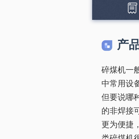
产
碎煤机一
中常用设
但要说哪
的非焊接
更为便捷
类碎煤机