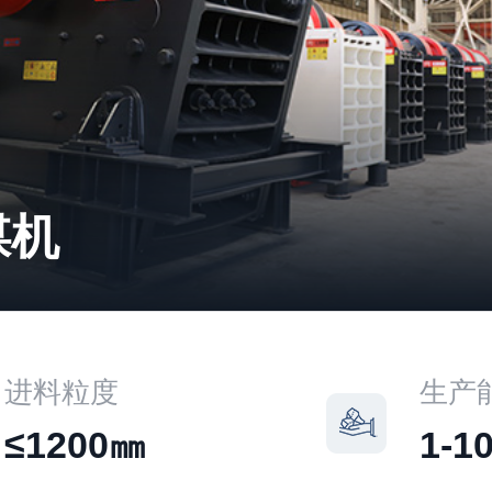
煤机
进料粒度
生产
≤1200㎜
1-10