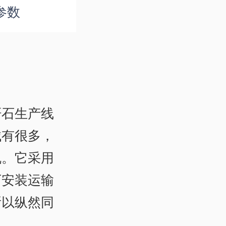
参数
矸石生产线
械有很多，
机。它采用
下安装运输
所以纵然同