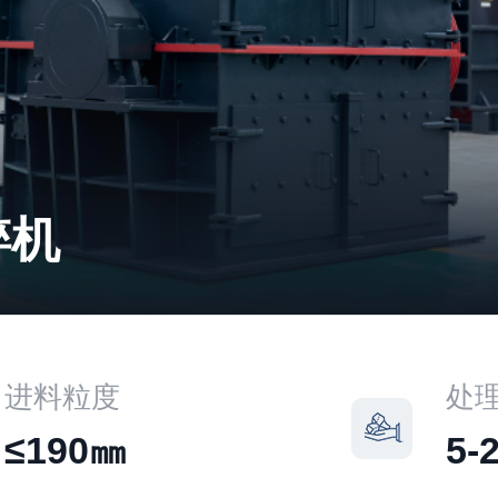
碎机
进料粒度
处
≤190㎜
5-