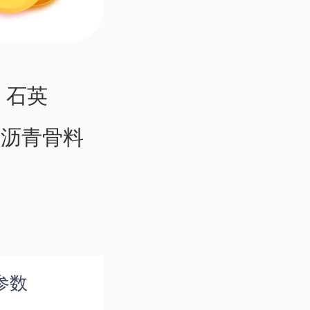
、石英
、沥青骨料
参数