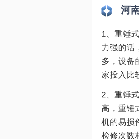
河
1、重锤
力强的话
多，设备
家投入比
2、重锤
高，重锤
机的易损
检修次数