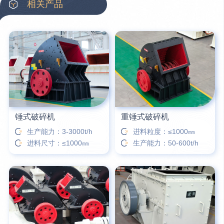
相关产品
3分钟前
王先生留言：水泥厂熟料能破碎吗？推荐用什么机器？
6分钟前
姚女士留言：这款破碎机一小时产能多大？是用电的还是燃油的？
12分钟前
宋先生留言：50吨左右的制砂机大概什么价位？
16分钟前
柳先生留言：洗石英砂全套设备有哪些？
锤式破碎机
重锤式破碎机
生产能力：3-3000t/h
进料粒度：≤1000㎜
进料尺寸：≤1000㎜
生产能力：50-600t/h