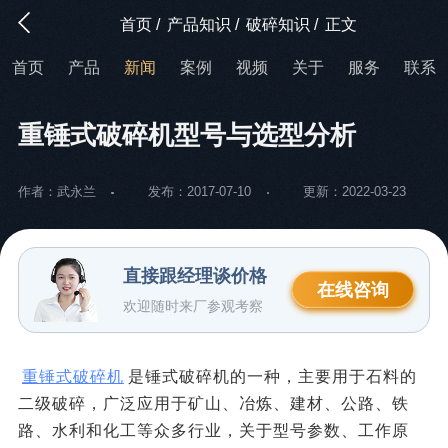
首页
/
产品知识
/
破碎知识
/
正文
首页
产品
新闻
案例
视频
关于
服务
联系
重锤式破碎机型号与选型分析
作者：武永兰
发布：2017-07-10
更新：2022-03-23
直接跟经理谈价格
在线咨询
欢迎随时来厂参观考察
重锤式破碎机
是锤式破碎机的一种，主要用于石料的
二级破碎，广泛应用于矿山、冶炼、建材、公路、铁
路、水利和化工等众多行业，关于型号参数、工作原