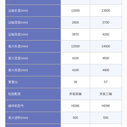
运输长度(mm)
12600
13500
运输宽度(mm)
2600
2700
运输高度(mm)
3870
4200
最大长度(mm)
12500
14000
最大宽度(mm)
4100
4500
最大高度(mm)
4100
4900
重量(t)
39
57
重
轮胎配置
并装双轴
并装三轴
破碎机型号
HD86
HD98
最大进料(mm)
500
550
处