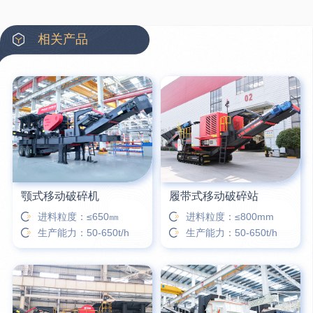
3分钟前
王先生留言：水泥厂熟料能破碎吗？推荐用什么机器？
6分钟前
姚女士留言：这款破碎机一小时产能多大？是用电的还是燃油的？
相关产品
12分钟前
宋先生留言：50吨左右的制砂机大概什么价位？
16分钟前
柳先生留言：洗石英砂全套设备有哪些？
26分钟前
杨先生留言：建筑垃圾破碎机可以铁器分类吗？
28分钟前
肖先生留言：时产50吨的洗砂机有几个型号？
颚式移动破碎机
履带式移动破碎站
进料粒度：≤650㎜
进料粒度：≤800mm
生产能力：50-650t/h
生产能力：50-650t/h