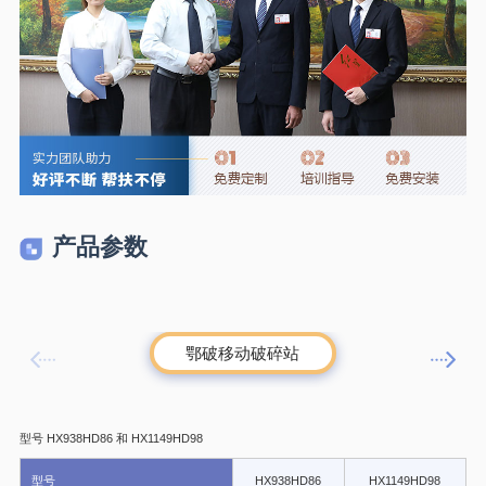
产品参数
鄂破移动破碎站
型号 HX938HD86 和 HX1149HD98
型号
型号
HX938HD86
HX1149HD98