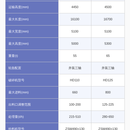
运输高度(mm)
4450
4500
最大长度(mm)
16100
16700
最大宽度(mm)
5100
5100
重
最大高度(mm)
5000
5300
重量(t)
55
65
轮胎配置
并装三轴
并装三轴
处
破碎机型号
HD110
HD125
最大进料(mm)
660
800
出料口调整范围
100-200
125-225
处理量(t/h)
215-510
280-650
给料机型号
ZSW490×130
ZSW490×130