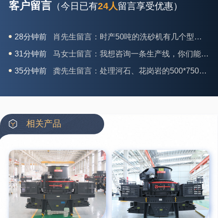
客户留言
（今日已有
24人
留言享受优惠）
28分钟前
肖先生留言：时产50吨的洗砂机有几个型号？
31分钟前
马女士留言：我想咨询一条生产线，你们能做吗？
35分钟前
龚先生留言：处理河石、花岗岩的500*750颚破机什么价位？
39分钟前
翟先生留言：石头碎沙设备和洗砂设备有吗？
42分钟前
蒋先生留言：硬岩颚式破碎机带不带电机？
3分钟前
王先生留言：水泥厂熟料能破碎吗？推荐用什么机器？
相关产品
6分钟前
姚女士留言：这款破碎机一小时产能多大？是用电的还是燃油的？
12分钟前
宋先生留言：50吨左右的制砂机大概什么价位？
16分钟前
柳先生留言：洗石英砂全套设备有哪些？
26分钟前
杨先生留言：建筑垃圾破碎机可以铁器分类吗？