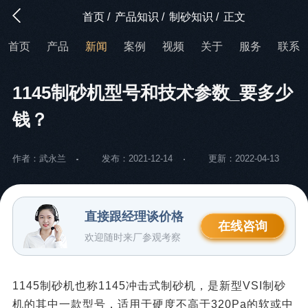
首页
/
产品知识
/
制砂知识
/
正文
首页
产品
新闻
案例
视频
关于
服务
联系
1145制砂机型号和技术参数_要多少
钱？
作者：武永兰
发布：2021-12-14
更新：2022-04-13
直接跟经理谈价格
在线咨询
欢迎随时来厂参观考察
1145制砂机也称1145冲击式制砂机，是新型VSI制砂
机的其中一款型号，适用于硬度不高于320Pa的软或中