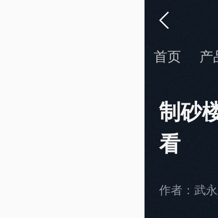
首页
产
制砂
看
作者：武永