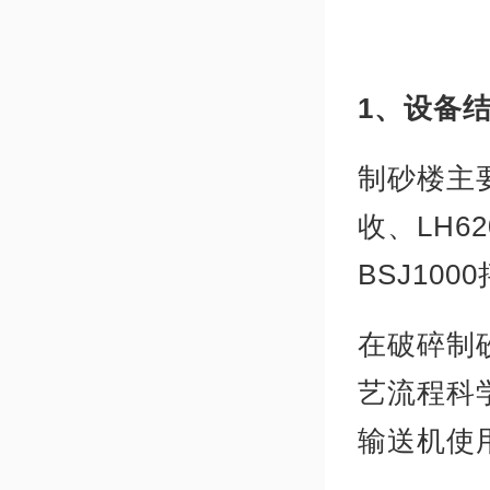
1、设备
制砂楼主要
收、LH
BSJ10
在破碎制
艺流程科
输送机使