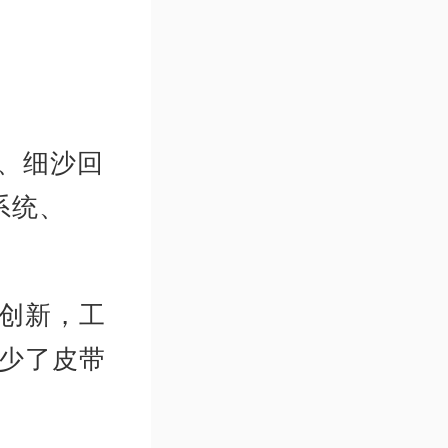
统、细沙回
系统、
创新，工
少了皮带