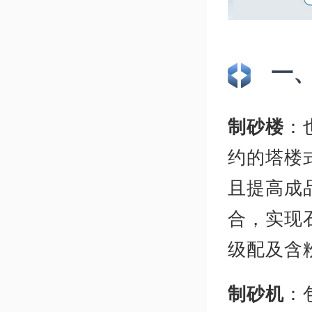
一
制砂楼
：
约的塔楼
且提高成
合，实现
级配及含
制砂机
：