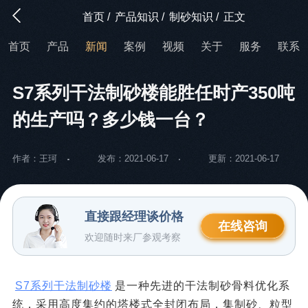
首页
/
产品知识
/
制砂知识
/
正文
首页
产品
新闻
案例
视频
关于
服务
联系
S7系列干法制砂楼能胜任时产350吨
的生产吗？多少钱一台？
作者：王珂
发布：2021-06-17
更新：2021-06-17
直接跟经理谈价格
在线咨询
欢迎随时来厂参观考察
S7系列干法制砂楼
是一种先进的干法制砂骨料优化系
统，采用高度集约的塔楼式全封闭布局，集制砂、粒型