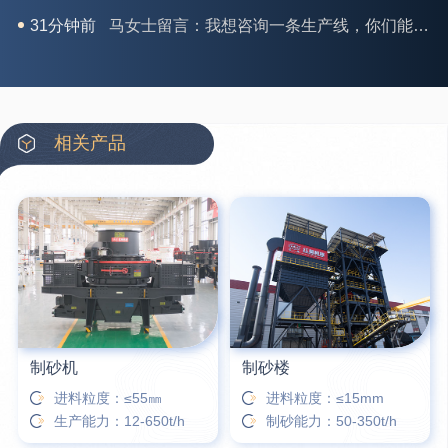
35分钟前
龚先生留言：处理河石、花岗岩的500*750颚破机什么价位？
39分钟前
翟先生留言：石头碎沙设备和洗砂设备有吗？
42分钟前
蒋先生留言：硬岩颚式破碎机带不带电机？
3分钟前
王先生留言：水泥厂熟料能破碎吗？推荐用什么机器？
相关产品
6分钟前
姚女士留言：这款破碎机一小时产能多大？是用电的还是燃油的？
12分钟前
宋先生留言：50吨左右的制砂机大概什么价位？
16分钟前
柳先生留言：洗石英砂全套设备有哪些？
制砂机
制砂楼
进料粒度：≤55㎜
进料粒度：≤15mm
生产能力：12-650t/h
制砂能力：50-350t/h