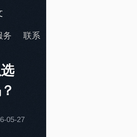
文
服务
联系
以选
吗？
-05-27