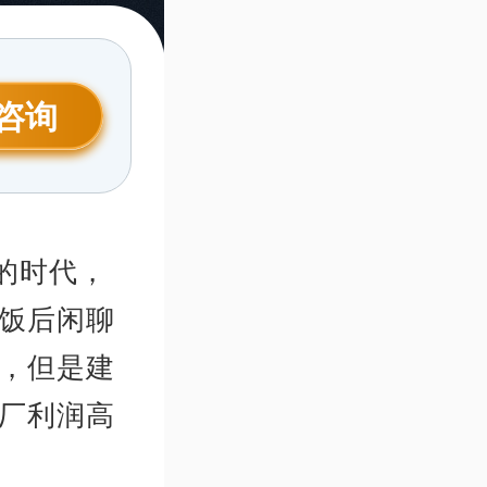
咨询
的时代，
饭后闲聊
，但是建
厂利润高