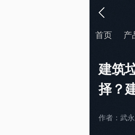
首页
产
建筑
择？
作者：武永