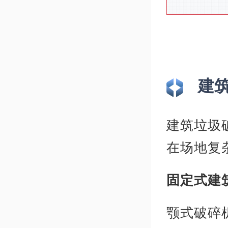
建
建筑垃圾
在场地复
固定式建
颚式破碎