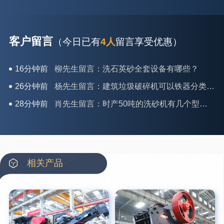
客户留言
（今日已有
4人
留言享受优惠）
16分钟前
柳先生留言：洗石英砂全套设备有哪些？
26分钟前
杨先生留言：建筑垃圾破碎机可以铁器分类吗？
28分钟前
肖先生留言：时产50吨的洗砂机有几个型号？
31分钟前
马女士留言：我想咨询一条生产线，你们能做吗？
35分钟前
龚先生留言：处理河石、花岗岩的500*750颚破机什么价位？
39分钟前
翟先生留言：石头碎沙设备和洗砂设备有吗？
相关产品
42分钟前
蒋先生留言：硬岩颚式破碎机带不带电机？
3分钟前
王先生留言：水泥厂熟料能破碎吗？推荐用什么机器？
6分钟前
姚女士留言：这款破碎机一小时产能多大？是用电的还是燃油的？
12分钟前
宋先生留言：50吨左右的制砂机大概什么价位？