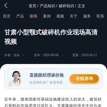
首页
/
产品知识
/
破碎知识
/
正文
首页
产品
新闻
案例
视频
关于
服务
联系
甘肃小型颚式破碎机作业现场高清
视频
作者：游朵
发布：2020-06-06
更新：2020-06-17
直接跟经理谈价格
在线咨询
欢迎随时来厂参观考察
近年来，随着国家对基础设施建设投入的加大，建筑砂
石骨料的市场需求日益红火。甘肃陇南的张先生结合本