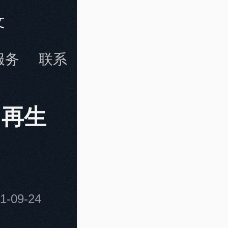
文
服务
联系
？再生
-09-24