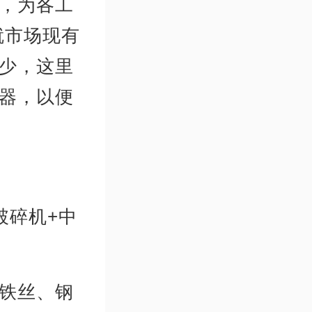
，为各工
就市场现有
少，这里
器，以便
破碎机+中
铁丝、钢