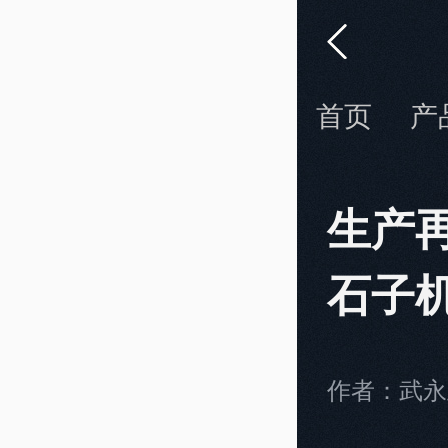
首页
产
生产
石子
作者：武永