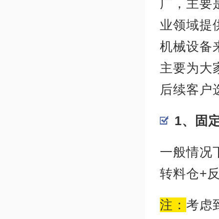
广，主要
业领域提
机械设备
主要为大
后续客户
1、固
一般情况
转料仓+
注：
考虑