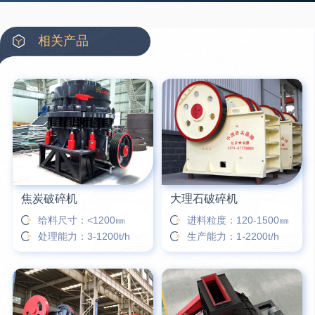
39分钟前
翟先生留言：石头碎沙设备和洗砂设备有吗？
42分钟前
蒋先生留言：硬岩颚式破碎机带不带电机？
相关产品
3分钟前
王先生留言：水泥厂熟料能破碎吗？推荐用什么机器？
6分钟前
姚女士留言：这款破碎机一小时产能多大？是用电的还是燃油的？
12分钟前
宋先生留言：50吨左右的制砂机大概什么价位？
16分钟前
柳先生留言：洗石英砂全套设备有哪些？
焦炭破碎机
大理石破碎机
给料尺寸：<1200㎜
进料粒度：120-1500㎜
处理能力：3-1200t/h
生产能力：1-2200t/h