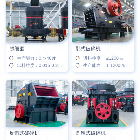
42分钟前
蒋先生留言：硬岩颚式破碎机带不带电机？
3分钟前
王先生留言：水泥厂熟料能破碎吗？推荐用什么机器？
超细磨
鄂式破碎机
生产能力：0.4-40t/h
进料粒度 ：≤1200㎜
出料粒度：0.015-0.25㎜
生产能力 ：1-1200t/h
反击式破碎机
圆锥式破碎机