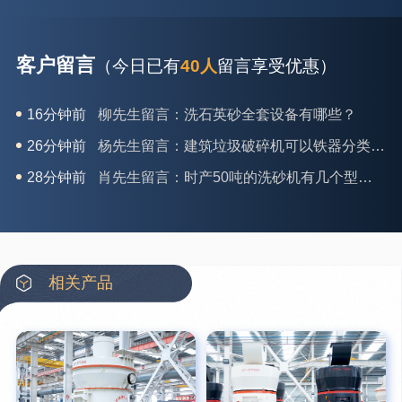
客户留言
（今日已有
40人
留言享受优惠）
16分钟前
柳先生留言：洗石英砂全套设备有哪些？
26分钟前
杨先生留言：建筑垃圾破碎机可以铁器分类吗？
28分钟前
肖先生留言：时产50吨的洗砂机有几个型号？
31分钟前
马女士留言：我想咨询一条生产线，你们能做吗？
35分钟前
龚先生留言：处理河石、花岗岩的500*750颚破机什么价位？
39分钟前
翟先生留言：石头碎沙设备和洗砂设备有吗？
相关产品
42分钟前
蒋先生留言：硬岩颚式破碎机带不带电机？
3分钟前
王先生留言：水泥厂熟料能破碎吗？推荐用什么机器？
6分钟前
姚女士留言：这款破碎机一小时产能多大？是用电的还是燃油的？
12分钟前
宋先生留言：50吨左右的制砂机大概什么价位？