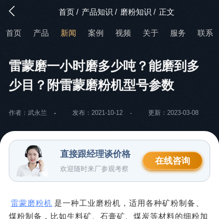
首页
/
产品知识
/
磨粉知识
/
正文
首页
产品
新闻
案例
视频
关于
服务
联系
雷蒙磨一小时磨多少吨？能磨到多
少目？附雷蒙磨粉机型号参数
作者：武永兰
发布：2021-10-12
更新：2023-03-08
直接跟经理谈价格
在线咨询
欢迎随时来厂参观考察
雷蒙磨粉机
是一种工业磨粉机，适用各种矿粉制备、
煤粉制备，比如生料矿、石膏矿、煤炭等材料的细粉加