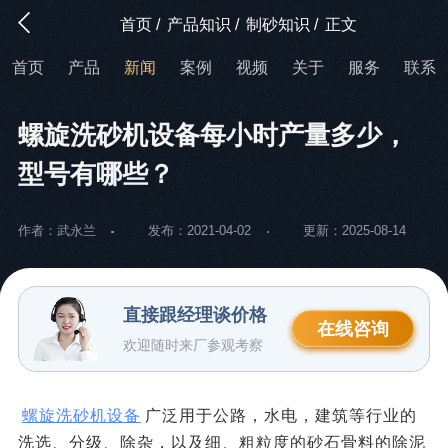
首页
/
产品知识
/
制砂知识
/
正文
首页
产品
新闻
案例
视频
关于
服务
联系
螺旋洗砂机设备每小时产量多少，
型号有哪些？
作者：武永兰
发布：2021-04-02
更新：2025-08-14
直接跟经理谈价格
在线咨询
欢迎随时来厂参观考察
螺旋洗砂机设备
广泛用于公路，水电，建筑等行业的
洗选、分级、除杂，以及细、粗粒度的砂石骨料的除泥