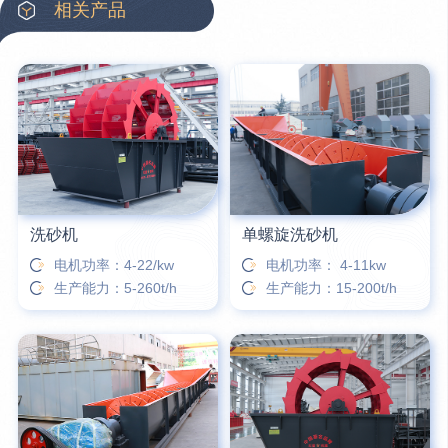
相关产品
42分钟前
蒋先生留言：硬岩颚式破碎机带不带电机？
3分钟前
王先生留言：水泥厂熟料能破碎吗？推荐用什么机器？
6分钟前
姚女士留言：这款破碎机一小时产能多大？是用电的还是燃油的？
12分钟前
宋先生留言：50吨左右的制砂机大概什么价位？
洗砂机
单螺旋洗砂机
电机功率：4-22/kw
电机功率： 4-11kw
生产能力：5-260t/h
生产能力：15-200t/h