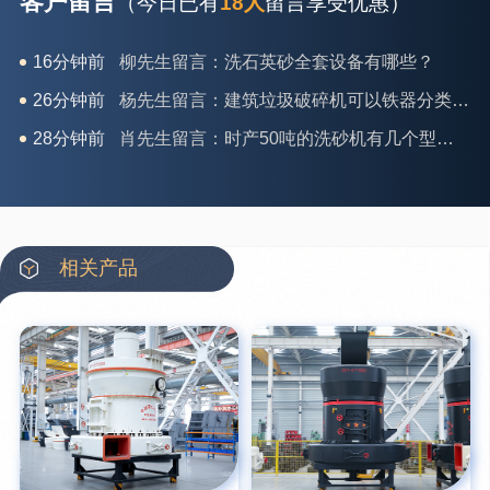
客户留言
（今日已有
18人
留言享受优惠）
16分钟前
柳先生留言：洗石英砂全套设备有哪些？
26分钟前
杨先生留言：建筑垃圾破碎机可以铁器分类吗？
28分钟前
肖先生留言：时产50吨的洗砂机有几个型号？
31分钟前
马女士留言：我想咨询一条生产线，你们能做吗？
35分钟前
龚先生留言：处理河石、花岗岩的500*750颚破机什么价位？
39分钟前
翟先生留言：石头碎沙设备和洗砂设备有吗？
相关产品
42分钟前
蒋先生留言：硬岩颚式破碎机带不带电机？
3分钟前
王先生留言：水泥厂熟料能破碎吗？推荐用什么机器？
6分钟前
姚女士留言：这款破碎机一小时产能多大？是用电的还是燃油的？
12分钟前
宋先生留言：50吨左右的制砂机大概什么价位？