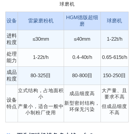
球磨机
HGM德版超细
设备
雷蒙磨粉机
球磨机
磨
进料
≤30mm
≤40mm
1-22t/h
粒度
处理
1-22t/h
0.4-40t/h
0.65-615t/h
能力
成品
80-325目
80-800目
150-250目
粒度
立式结构，占地面积
大产量、且
成品细度高
小
要求不高
设备
新型密封结构，
特点
产量小，适合一般中
但成品细度
环保无污染
小制粉厂使用
不高