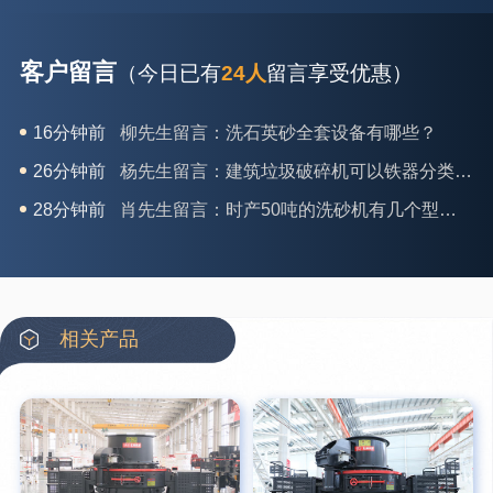
客户留言
（今日已有
24人
留言享受优惠）
16分钟前
柳先生留言：洗石英砂全套设备有哪些？
26分钟前
杨先生留言：建筑垃圾破碎机可以铁器分类吗？
28分钟前
肖先生留言：时产50吨的洗砂机有几个型号？
31分钟前
马女士留言：我想咨询一条生产线，你们能做吗？
35分钟前
龚先生留言：处理河石、花岗岩的500*750颚破机什么价位？
39分钟前
翟先生留言：石头碎沙设备和洗砂设备有吗？
相关产品
42分钟前
蒋先生留言：硬岩颚式破碎机带不带电机？
3分钟前
王先生留言：水泥厂熟料能破碎吗？推荐用什么机器？
6分钟前
姚女士留言：这款破碎机一小时产能多大？是用电的还是燃油的？
12分钟前
宋先生留言：50吨左右的制砂机大概什么价位？