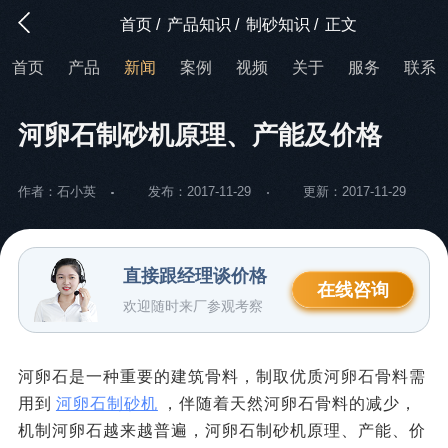
首页
/
产品知识
/
制砂知识
/
正文
首页
产品
新闻
案例
视频
关于
服务
联系
河卵石制砂机原理、产能及价格
作者：石小英
发布：2017-11-29
更新：2017-11-29
直接跟经理谈价格
在线咨询
欢迎随时来厂参观考察
河卵石是一种重要的建筑骨料，制取优质河卵石骨料需
用到
河卵石制砂机
，伴随着天然河卵石骨料的减少，
机制河卵石越来越普遍，河卵石制砂机原理、产能、价